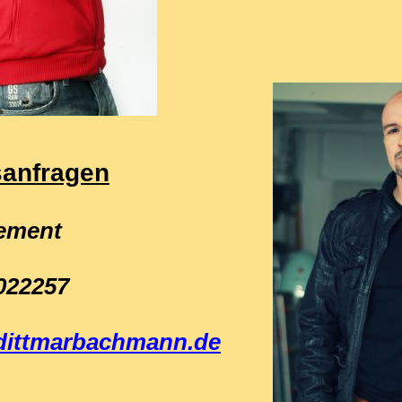
anfragen
ement
022257
ittmarbachmann.de