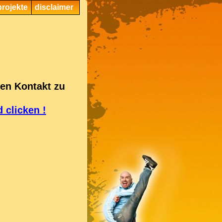
projekte
disclaimer
ten Kontakt zu
d clicken !